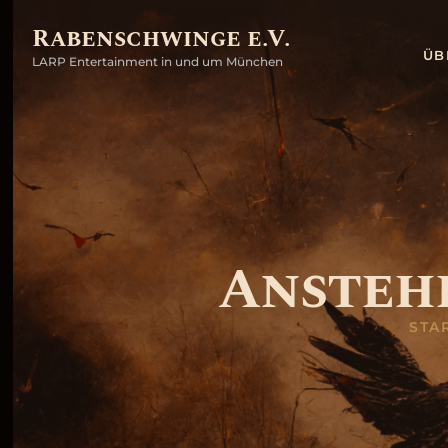
Rabenschwinge e.V.
ÜB
LARP Entertainment in und um München
Ansteh
STA