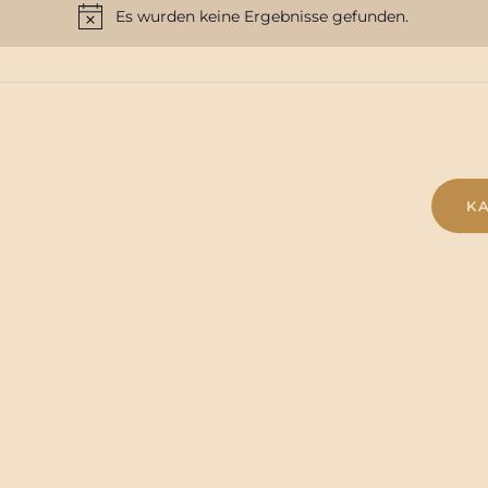
Es wurden keine Ergebnisse gefunden.
H
i
n
w
e
i
s
K