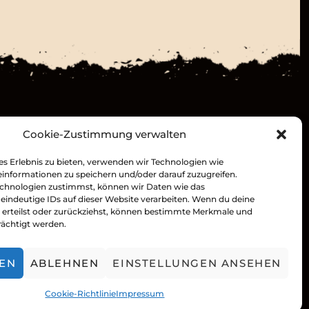
h
t
e
n
-
Discord
N
Cookie-Zustimmung verwalten
Forum
a
Youtube
es Erlebnis zu bieten, verwenden wir Technologien wie
Facebook
informationen zu speichern und/oder darauf zuzugreifen.
v
chnologien zustimmst, können wir Daten wie das
 eindeutige IDs auf dieser Website verarbeiten. Wenn du deine
i
erteilst oder zurückziehst, können bestimmte Merkmale und
rächtigt werden.
g
a
REN
ABLEHNEN
EINSTELLUNGEN ANSEHEN
t
Cookie-Richtlinie
Impressum
i