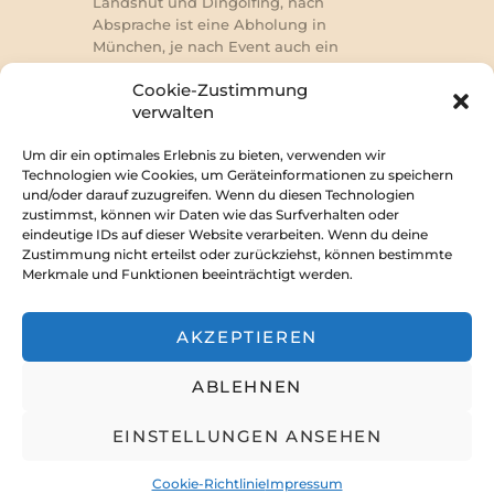
Landshut und Dingolfing, nach
Absprache ist eine Abholung in
München, je nach Event auch ein
„Mitbringen“ auf die Veranstaltung
Cookie-Zustimmung
möglich.
verwalten
Um dir ein optimales Erlebnis zu bieten, verwenden wir
Technologien wie Cookies, um Geräteinformationen zu speichern
und/oder darauf zuzugreifen. Wenn du diesen Technologien
Impressum
zustimmst, können wir Daten wie das Surfverhalten oder
eindeutige IDs auf dieser Website verarbeiten. Wenn du deine
Zustimmung nicht erteilst oder zurückziehst, können bestimmte
Merkmale und Funktionen beeinträchtigt werden.
Discord
Forum
Youtube
AKZEPTIEREN
Facebook
ABLEHNEN
Rabenschwinge e.V.
EINSTELLUNGEN ANSEHEN
AncoraThemes
© 2026. All rights
reserved.
Cookie-Richtlinie
Impressum