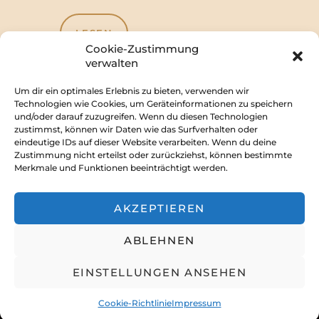
LESEN
Cookie-Zustimmung
verwalten
Um dir ein optimales Erlebnis zu bieten, verwenden wir
Technologien wie Cookies, um Geräteinformationen zu speichern
und/oder darauf zuzugreifen. Wenn du diesen Technologien
Impressum
zustimmst, können wir Daten wie das Surfverhalten oder
eindeutige IDs auf dieser Website verarbeiten. Wenn du deine
Zustimmung nicht erteilst oder zurückziehst, können bestimmte
Merkmale und Funktionen beeinträchtigt werden.
Discord
Forum
Youtube
AKZEPTIEREN
Facebook
ABLEHNEN
Rabenschwinge e.V.
EINSTELLUNGEN ANSEHEN
AncoraThemes
© 2026. All rights
reserved.
Cookie-Richtlinie
Impressum