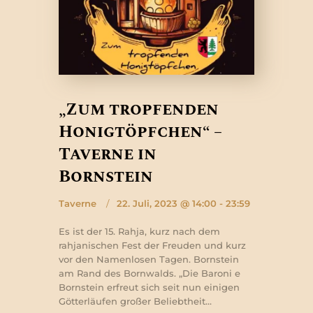
„Zum tropfenden
Honigtöpfchen“ –
Taverne in
Bornstein
Taverne
22. Juli, 2023 @ 14:00 - 23:59
Es ist der 15. Rahja, kurz nach dem
rahjanischen Fest der Freuden und kurz
vor den Namenlosen Tagen. Bornstein
am Rand des Bornwalds. „Die Baroni e
Bornstein erfreut sich seit nun einigen
Götterläufen großer Beliebtheit…