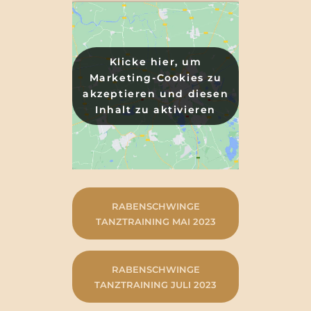
Klicke hier, um
Klicke hier, um
Marketing-Cookies zu
Marketing-Cookies zu
akzeptieren und diesen
akzeptieren und diesen
Inhalt zu aktivieren
Inhalt zu aktivieren
RABENSCHWINGE
TANZTRAINING MAI 2023
RABENSCHWINGE
TANZTRAINING JULI 2023