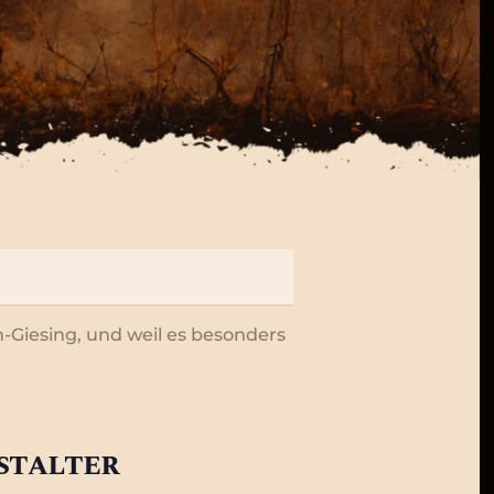
n-Giesing, und weil es besonders
stalter