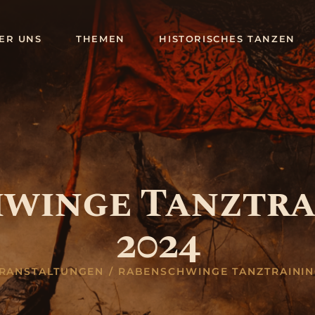
ÜBER UNS
Rabenschwinge e.V.
ER UNS
THEMEN
HISTORISCHES TANZEN
THEMEN
LARP Entertainment in und um München
HISTORISCHES
TANZEN
VERANSTALTU
NGEN
winge Tanztra
GALERIE
2024
BLOG
KONTAKT
RANSTALTUNGEN
RABENSCHWINGE TANZTRAININ