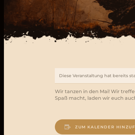
Diese Veranstaltung hat bereits s
Wir tanzen in den Mai! Wir tref
Spaß macht, laden wir euch auch
ZUM KALENDER HINZU