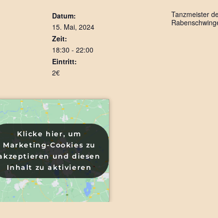
Tanzmeister d
Datum:
Rabenschwinge
15. Mai, 2024
Zeit:
18:30 - 22:00
Eintritt:
2€
Klicke hier, um
Klicke hier, um
Marketing-Cookies zu
Marketing-Cookies zu
akzeptieren und diesen
akzeptieren und diesen
Inhalt zu aktivieren
Inhalt zu aktivieren