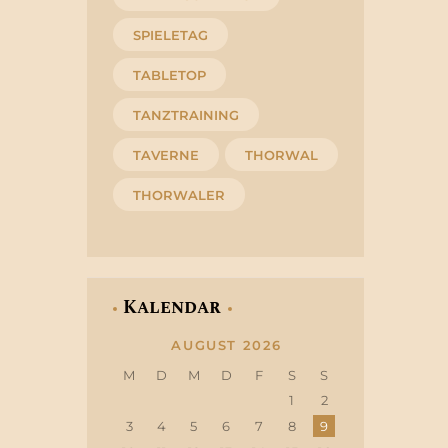
SPIELETAG
TABLETOP
TANZTRAINING
TAVERNE
THORWAL
THORWALER
Kalendar
AUGUST 2026
M
D
M
D
F
S
S
1
2
3
4
5
6
7
8
9