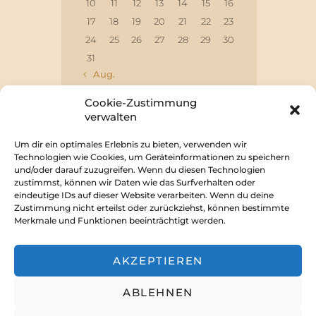
10
11
12
13
14
15
16
17
18
19
20
21
22
23
24
25
26
27
28
29
30
31
« Aug.
Cookie-Zustimmung
verwalten
Um dir ein optimales Erlebnis zu bieten, verwenden wir
Technologien wie Cookies, um Geräteinformationen zu speichern
und/oder darauf zuzugreifen. Wenn du diesen Technologien
Impressum
zustimmst, können wir Daten wie das Surfverhalten oder
eindeutige IDs auf dieser Website verarbeiten. Wenn du deine
Zustimmung nicht erteilst oder zurückziehst, können bestimmte
Merkmale und Funktionen beeinträchtigt werden.
Discord
Forum
Youtube
AKZEPTIEREN
Facebook
ABLEHNEN
Rabenschwinge e.V.