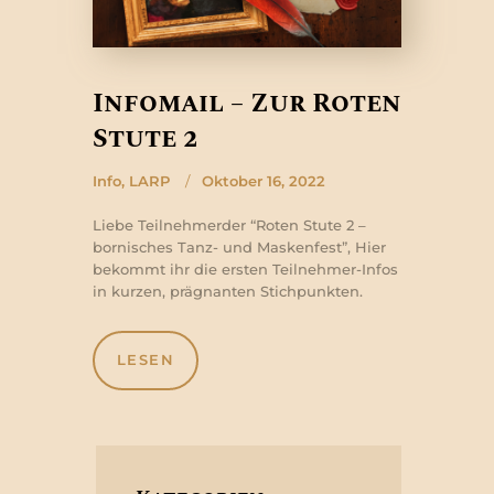
Infomail – Zur Roten
Stute 2
Info
,
LARP
Oktober 16, 2022
Liebe Teilnehmerder “Roten Stute 2 –
bornisches Tanz- und Maskenfest”, Hier
bekommt ihr die ersten Teilnehmer-Infos
in kurzen, prägnanten Stichpunkten.
LESEN