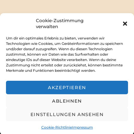
n
n
g
s
e
i
Cookie-Zustimmung
c
verwalten
n
h
S
Um dir ein optimales Erlebnis zu bieten, verwenden wir
t
Technologien wie Cookies, um Geräteinformationen zu speichern
u
e
und/oder darauf zuzugreifen. Wenn du diesen Technologien
Impressum
zustimmst, können wir Daten wie das Surfverhalten oder
c
n
eindeutige IDs auf dieser Website verarbeiten. Wenn du deine
-
Zustimmung nicht erteilst oder zurückziehst, können bestimmte
h
Merkmale und Funktionen beeinträchtigt werden.
Discord
N
e
Forum
a
Youtube
u
AKZEPTIEREN
v
Facebook
n
i
ABLEHNEN
Rabenschwinge e.V.
g
d
a
A
EINSTELLUNGEN ANSEHEN
t
AncoraThemes
© 2026. All rights
n
reserved.
i
Cookie-Richtlinie
Impressum